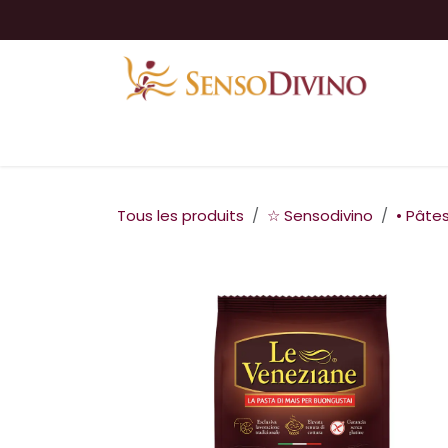
Se rendre au contenu
SensoDivino
✅ Catalogues
🧺 E-sh
Tous les produits
☆ Sensodivino
• Pâte