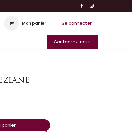
Se connecter
Mon panier
Contactez-nous
eziane -
 panier