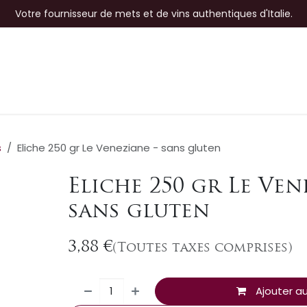
Votre fournisseur de mets et de vins authentiques d'Italie.
op
🍷 Dégustations
❦ Il était une fois...
s
Eliche 250 gr Le Veneziane - sans gluten
Eliche 250 gr Le Ven
sans gluten
3,88
€
(Toutes taxes comprises)
Ajouter au