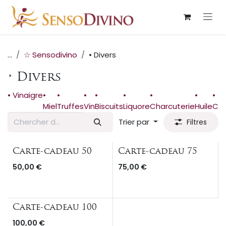
Se rendre au contenu
...
☆ Sensodivino
• Divers
• Divers
• Vinaigre
•
•
•
•
•
•
•
•
Miel
Truffes
Vin
Biscuits
Liquore
Charcuterie
Huile
Co
Trier par
Filtres
Carte-cadeau 50
Carte-cadeau 75
50,00
€
75,00
€
Carte-cadeau 100
100,00
€